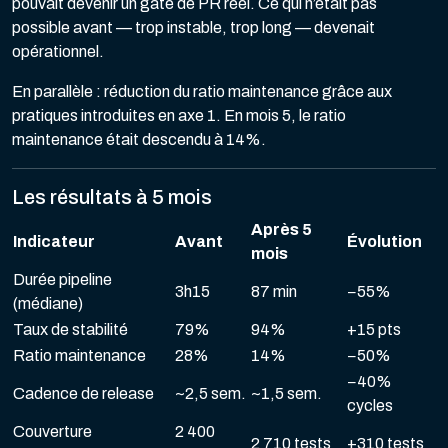
pouvait devenir un gate de PR réel. Ce qui n’était pas
possible avant — trop instable, trop long — devenait
opérationnel.
En parallèle : réduction du ratio maintenance grâce aux
pratiques introduites en axe 1. En mois 5, le ratio
maintenance était descendu à 14%.
Les résultats à 5 mois
Après 5
Indicateur
Avant
Évolution
mois
Durée pipeline
3h15
87 min
−55%
(médiane)
Taux de stabilité
79%
94%
+15 pts
Ratio maintenance
28%
14%
−50%
−40%
Cadence de release
~2,5 sem.
~1,5 sem.
cycles
Couverture
2 400
2 710 tests
+310 tests